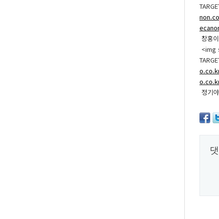
TARGE
non.co
ecanon
창홍이 
<img s
TARGE
o.co.k
o.co.k
정기야
댓