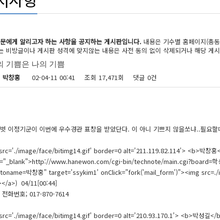
동문에게 알리고자 하는 사항을 공지하는 게시판입니다.
내용은 기수별 홈페이지(총동
 비방글이나 게시판 성격에 맞지않는 내용은 사전 동의 없이 삭제되거나 해당 게시
 기쁨은 나의 기쁨
지 정보
박창홍
02-04-11 00:41
조회
17,471회
댓글
0건
링크
벗 이정기군이 이번에 우수경관 표창을 받았단다. 이 아니 기쁘지 않을쏘냐..필요할
rc='./image/face/bitimg14.gif' border=0 alt='211.119.82.114'> <b>박창홍<
="_blank">http://www.hanewon.com/cgi-bin/technote/main.cgi?boar
toname=박창홍" target='ssykim1' onClick="fork('mail_form')"><img src=./i
></a>) 04/11[00:44]
전화번호; 017-870-7614
rc='./image/face/bitimg14.gif' border=0 alt='210.93.170.1'> <b>박성길</b