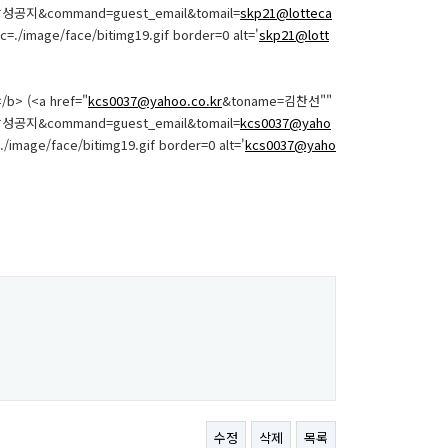
d=학성공지&command=guest_email&tomail=
skp21@lotteca
=./image/face/bitimg19.gif border=0 alt='
skp21@lott
/b> (<a href="
kcs0037@yahoo.co.kr
&toname=김찬선""
d=학성공지&command=guest_email&tomail=
kcs0037@yaho
image/face/bitimg19.gif border=0 alt='
kcs0037@yaho
수정
삭제
목록