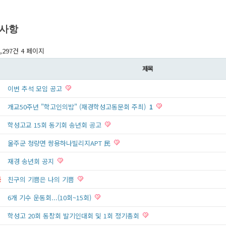
사항
1,297건
4 페이지
제목
이번 추석 모임 공고
개교50주년 "학고인의밤" (재경학성고동문회 주최)
1
학성고교 15회 동기회 송년회 공고
울주군 청량면 쌍용하나빌리지APT 民
재경 송년회 공지
중
친구의 기쁨은 나의 기쁨
6개 기수 운동회...(10회~15회)
학성고 20회 동창회 발기인대회 및 1회 정기총회