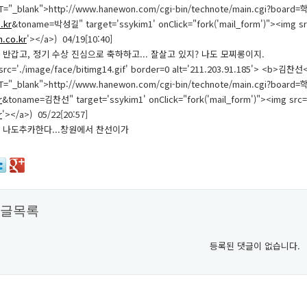
T="_blank">http://www.hanewon.com/cgi-bin/technote/main.cgi?boar
.kr
&toname=박성길" target='ssykim1' onClick="fork('mail_form')"><img src
.co.kr
'></a>) 04/19[10:40]
반갑고, 정기 수상 진심으로 축하하고... 잘살고 있지? 나도 모찌롱이지.
rc='./image/face/bitimg14.gif' border=0 alt='211.203.91.185'> <b>김찬선<
T="_blank">http://www.hanewon.com/cgi-bin/technote/main.cgi?boar
r
&toname=김찬선" target='ssykim1' onClick="fork('mail_form')"><img src=./
r
'></a>) 05/22[20:57]
 나도추카한다...창원에서 찬선이가
글목록
등록된 댓글이 없습니다.