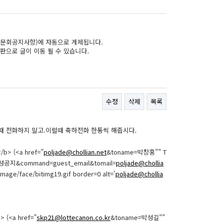
문회공지사항)에 자동으로 게제됩니다.
판으로 글이 이동 될 수 있습니다.
수정
삭제
목록
때 전화하지 말고.이럴때 축하전화 한통씩 해줍시다.
/b> (<a href="
poljade@chollian.net
&toname=박창홍"" T
d=학성공지&command=guest_email&tomail=
poljade@chollia
mage/face/bitimg19.gif border=0 alt='
poljade@chollia
> (<a href="
skp21@lottecanon.co.kr
&toname=박성길""