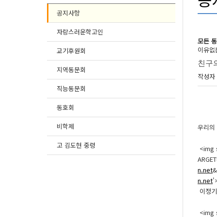
공지사항
자랑스러운학고인
모든 
이유없는
교기후원회
친구의
지역동문회
페이
작성자
관련
직능동문회
동호회
본문
비학제
우리의 
고 김도현 중령
<img s
ARGET
n.net
&
n.net
'
이정기 
<img s