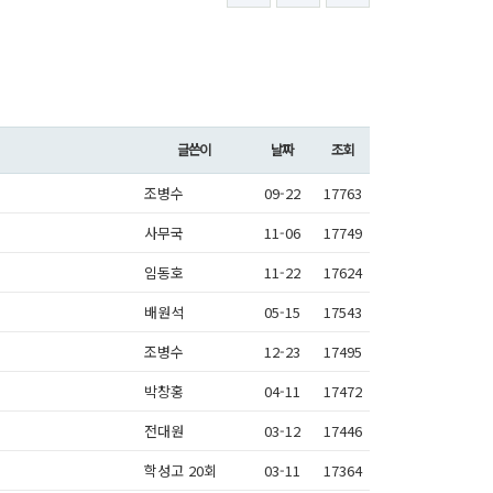
글쓴이
날짜
조회
조병수
09-22
17763
사무국
11-06
17749
임동호
11-22
17624
배원석
05-15
17543
조병수
12-23
17495
박창홍
04-11
17472
전대원
03-12
17446
학성고 20회
03-11
17364