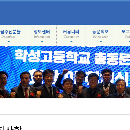
도움주신분들
정보센터
커뮤니티
동문회보
모교
Donations
Information
Community
Newspaper
Sch
지사항